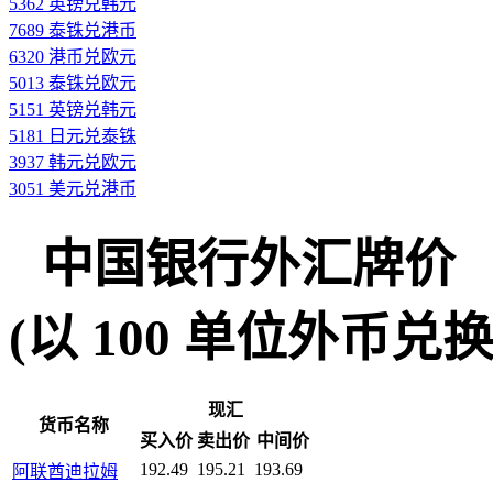
5362 英镑兑韩元
7689 泰铢兑港币
6320 港币兑欧元
5013 泰铢兑欧元
5151 英镑兑韩元
5181 日元兑泰铢
3937 韩元兑欧元
3051 美元兑港币
中国银行外汇牌价
(以 100 单位外币兑换人民
现汇
货币名称
买入价
卖出价
中间价
192.49
195.21
193.69
阿联酋迪拉姆