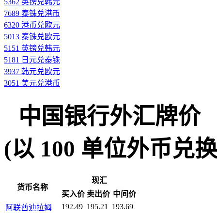
5362 英镑兑韩元
7689 泰铢兑港币
6320 港币兑欧元
5013 泰铢兑欧元
5151 英镑兑韩元
5181 日元兑泰铢
3937 韩元兑欧元
3051 美元兑港币
中国银行外汇牌价
(以 100 单位外币兑换人民
现汇
货币名称
买入价
卖出价
中间价
192.49
195.21
193.69
阿联酋迪拉姆